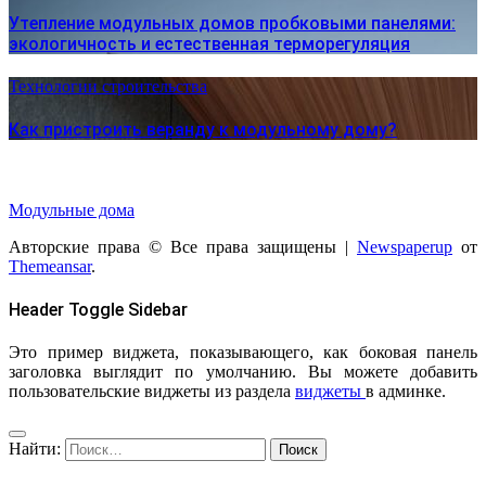
Утепление модульных домов пробковыми панелями:
экологичность и естественная терморегуляция
Технологии строительства
Как пристроить веранду к модульному дому?
Модульные дома
Авторские права © Все права защищены
|
Newspaperup
от
Themeansar
.
Header Toggle Sidebar
Это пример виджета, показывающего, как боковая панель
заголовка выглядит по умолчанию. Вы можете добавить
пользовательские виджеты из раздела
виджеты
в админке.
Найти: