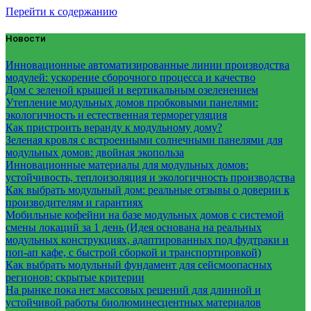
Перейти к содержанию
Новости
Инновационные автоматизированные линии производства
модулей: ускорение сборочного процесса и качество
Дом с зеленой крышей и вертикальным озеленением
Утепление модульных домов пробковыми панелями:
экологичность и естественная терморегуляция
Как пристроить веранду к модульному дому?
Зеленая кровля с встроенными солнечными панелями для
модульных домов: двойная экопольза
Инновационные материалы для модульных домов:
устойчивость, теплоизоляция и экологичность производства
Как выбрать модульный дом: реальные отзывы о доверии к
производителям и гарантиях
Мобильные кофейни на базе модульных домов с системой
смены локаций за 1 день (Идея основана на реальных
модульных конструкциях, адаптированных под фудтраки и
поп-ап кафе, с быстрой сборкой и транспортировкой)
Как выбрать модульный фундамент для сейсмоопасных
регионов: скрытые критерии
На рынке пока нет массовых решений для длинной и
устойчивой работы биолюминесцентных материалов