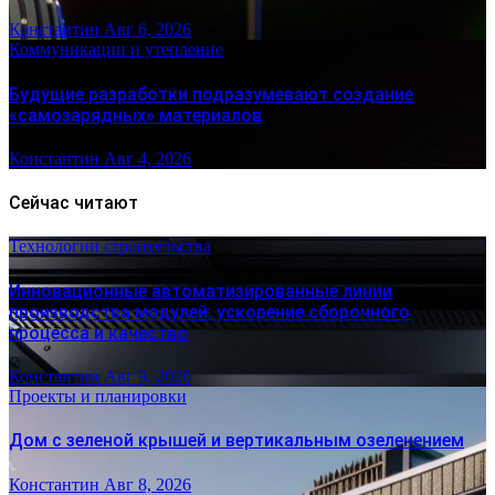
Константин
Авг 6, 2026
Коммуникации и утепление
Будущие разработки подразумевают создание
«самозарядных» материалов
Константин
Авг 4, 2026
Сейчас читают
Технологии строительства
Инновационные автоматизированные линии
производства модулей: ускорение сборочного
процесса и качество
Константин
Авг 9, 2026
Проекты и планировки
Дом с зеленой крышей и вертикальным озеленением
Константин
Авг 8, 2026