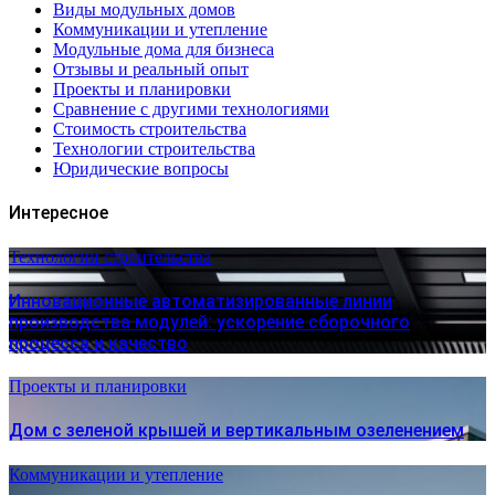
Виды модульных домов
Коммуникации и утепление
Модульные дома для бизнеса
Отзывы и реальный опыт
Проекты и планировки
Сравнение с другими технологиями
Стоимость строительства
Технологии строительства
Юридические вопросы
Интересное
Технологии строительства
Инновационные автоматизированные линии
производства модулей: ускорение сборочного
процесса и качество
Проекты и планировки
Дом с зеленой крышей и вертикальным озеленением
Коммуникации и утепление