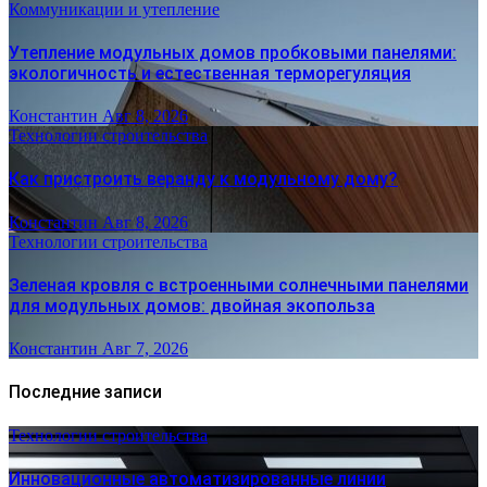
Коммуникации и утепление
Утепление модульных домов пробковыми панелями:
экологичность и естественная терморегуляция
Константин
Авг 8, 2026
Технологии строительства
Как пристроить веранду к модульному дому?
Константин
Авг 8, 2026
Технологии строительства
Зеленая кровля с встроенными солнечными панелями
для модульных домов: двойная экопольза
Константин
Авг 7, 2026
Последние записи
Технологии строительства
Инновационные автоматизированные линии