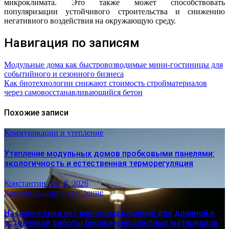
микроклимата. Это также может способствовать
популяризации устойчивого строительства и снижению
негативного воздействия на окружающую среду.
Навигация по записям
Модульные дома как быстровозводимые мини-гостиницы для
событийного и сезонного бизнеса
Как биотехнологии снижают стоимость стройматериалов
через самовосстанавливающийся бетон
Похожие записи
Коммуникации и утепление
Утепление модульных домов пробковыми панелями:
экологичность и естественная терморегуляция
Константин
Авг 8, 2026
Коммуникации и утепление
На рынке пока нет массовых решений для длинной и
устойчивой работы биолюминесцентных материалов