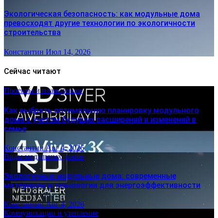
Экологическая безопасность: как модульные дома
превосходят другие технологии по экологичности
строительства
Константин
Июл 14, 2026
Сейчас читают
Проекты и планировки
Как выбрать оптимальную планировку модульного
дома с учетом будущих расширений и изменений в
семье
Константин
Авг 4, 2026
Виды модульных домов
Экологичные модульные дома: современные
материалы и технологии для энергоэффективности
Константин
Авг 4, 2026
Коммуникации и утепление