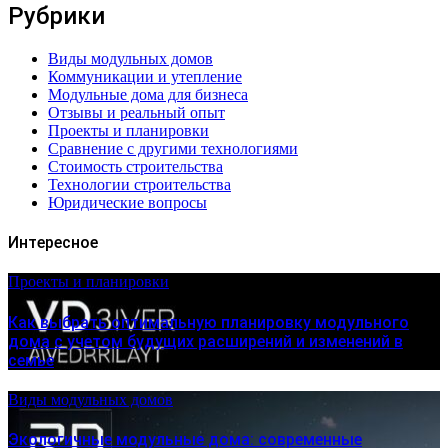
Рубрики
Виды модульных домов
Коммуникации и утепление
Модульные дома для бизнеса
Отзывы и реальный опыт
Проекты и планировки
Сравнение с другими технологиями
Стоимость строительства
Технологии строительства
Юридические вопросы
Интересное
Проекты и планировки
Как выбрать оптимальную планировку модульного
дома с учетом будущих расширений и изменений в
семье
Виды модульных домов
Экологичные модульные дома: современные