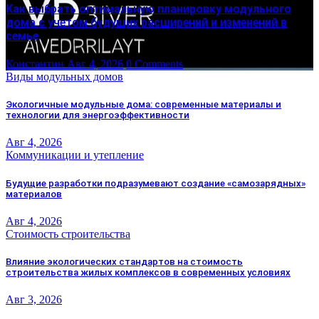
Как выбрать оптимальную планировку модульного
дома с учетом будущих расширений и изменений в
семье
Константин
Авг 4, 2026
0 Comments
Виды модульных домов
Экологичные модульные дома: современные материалы и
технологии для энергоэффективности
Авг 4, 2026
Коммуникации и утепление
Будущие разработки подразумевают создание «самозарядных»
материалов
Авг 4, 2026
Стоимость строительства
Влияние экологических стандартов на стоимость
строительства жилых комплексов в современных условиях
Авг 3, 2026