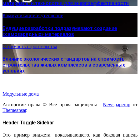
материалы и технологии для энергоэффективности
Коммуникации и утепление
Будущие разработки подразумевают создание
«самозарядных» материалов
Стоимость строительства
Влияние экологических стандартов на стоимость
строительства жилых комплексов в современных
условиях
Модульные дома
Авторские права © Все права защищены
|
Newspaperup
от
Themeansar
.
Header Toggle Sidebar
Это пример виджета, показывающего, как боковая панель