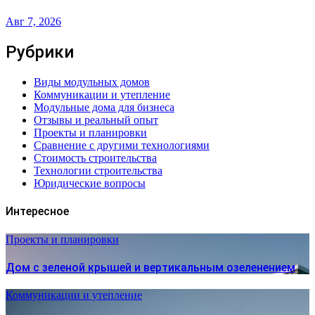
Авг 7, 2026
Рубрики
Виды модульных домов
Коммуникации и утепление
Модульные дома для бизнеса
Отзывы и реальный опыт
Проекты и планировки
Сравнение с другими технологиями
Стоимость строительства
Технологии строительства
Юридические вопросы
Интересное
Проекты и планировки
Дом с зеленой крышей и вертикальным озеленением
Коммуникации и утепление