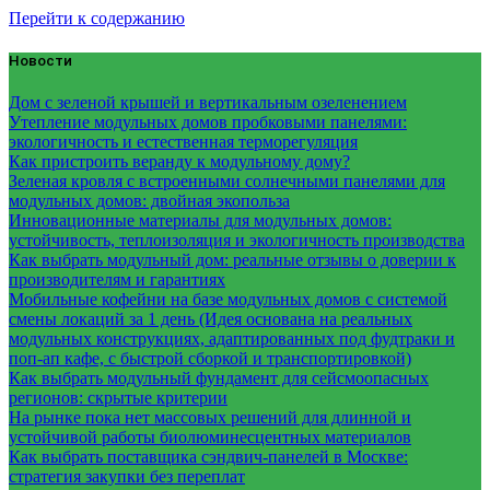
Перейти к содержанию
Новости
Дом с зеленой крышей и вертикальным озеленением
Утепление модульных домов пробковыми панелями:
экологичность и естественная терморегуляция
Как пристроить веранду к модульному дому?
Зеленая кровля с встроенными солнечными панелями для
модульных домов: двойная экопольза
Инновационные материалы для модульных домов:
устойчивость, теплоизоляция и экологичность производства
Как выбрать модульный дом: реальные отзывы о доверии к
производителям и гарантиях
Мобильные кофейни на базе модульных домов с системой
смены локаций за 1 день (Идея основана на реальных
модульных конструкциях, адаптированных под фудтраки и
поп-ап кафе, с быстрой сборкой и транспортировкой)
Как выбрать модульный фундамент для сейсмоопасных
регионов: скрытые критерии
На рынке пока нет массовых решений для длинной и
устойчивой работы биолюминесцентных материалов
Как выбрать поставщика сэндвич-панелей в Москве:
стратегия закупки без переплат