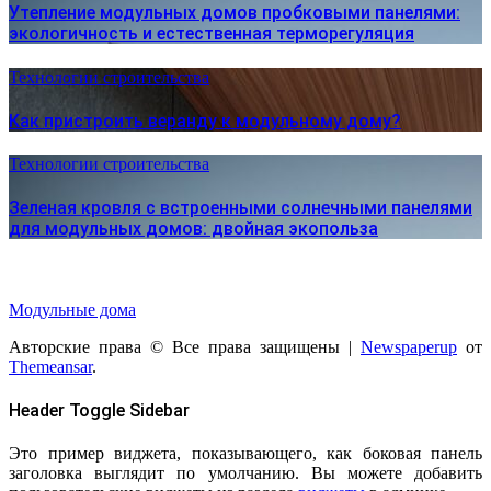
Утепление модульных домов пробковыми панелями:
экологичность и естественная терморегуляция
Технологии строительства
Как пристроить веранду к модульному дому?
Технологии строительства
Зеленая кровля с встроенными солнечными панелями
для модульных домов: двойная экопольза
Модульные дома
Авторские права © Все права защищены
|
Newspaperup
от
Themeansar
.
Header Toggle Sidebar
Это пример виджета, показывающего, как боковая панель
заголовка выглядит по умолчанию. Вы можете добавить