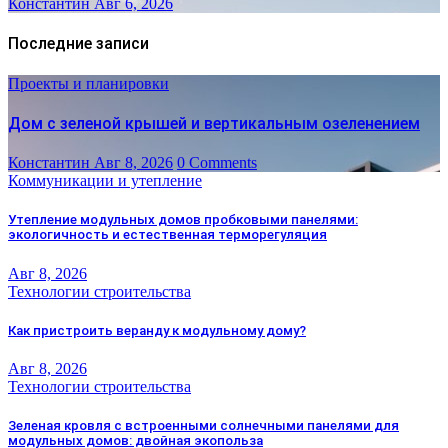
Константин
Авг 6, 2026
Последние записи
Проекты и планировки
Дом с зеленой крышей и вертикальным озеленением
Константин
Авг 8, 2026
0 Comments
Коммуникации и утепление
Утепление модульных домов пробковыми панелями:
экологичность и естественная терморегуляция
Авг 8, 2026
Технологии строительства
Как пристроить веранду к модульному дому?
Авг 8, 2026
Технологии строительства
Зеленая кровля с встроенными солнечными панелями для
модульных домов: двойная экопольза