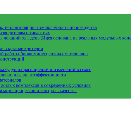
, теплоизоляция и экологичность производства
изводителям и гарантиях
 локаций за 1 день (Идея основана на реальных модульных конс
ов: скрытые критерии
вой работы биолюминесцентных материалов
конструкций
ом будущих расширений и изменений в семье
ологии для энергоэффективности
материалов
а жилых комплексов в современных условиях
зация процессов и контроль качества