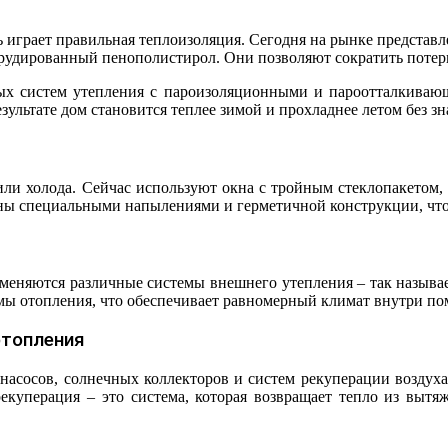
 играет правильная теплоизоляция. Сегодня на рынке представл
трудированный пенополистирол. Они позволяют сократить потери
 систем утепления с пароизоляционными и пароотталкивающи
ультате дом становится теплее зимой и прохладнее летом без зн
ла или холода. Сейчас используют окна с тройным стеклопакетом
ы специальными напылениями и герметичной конструкции, что 
меняются различные системы внешнего утепления – так называ
ы отопления, что обеспечивает равномерный климат внутри по
отопления
асосов, солнечных коллекторов и систем рекуперации воздуха
рекуперация – это система, которая возвращает тепло из вытяж