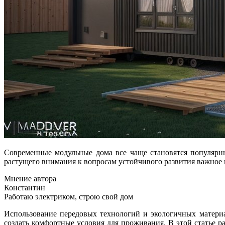
Современные модульные дома все чаще становятся популярным выбором благодаря своей компактности, скорости возведения и высокой адаптивности к окружающей среде. В условиях
растущего внимания к вопросам устойчивого развития важное
Мнение автора
Константин
Работаю электриком, строю свой дом
Использование передовых технологий и экологичных материа
создать комфортные условия для проживания. В этой статье