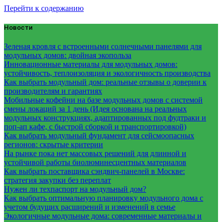
Перейти к содержанию
Новости
Зеленая кровля с встроенными солнечными панелями для
модульных домов: двойная экопольза
Инновационные материалы для модульных домов:
устойчивость, теплоизоляция и экологичность производства
Как выбрать модульный дом: реальные отзывы о доверии к
производителям и гарантиях
Мобильные кофейни на базе модульных домов с системой
смены локаций за 1 день (Идея основана на реальных
модульных конструкциях, адаптированных под фудтраки и
поп-ап кафе, с быстрой сборкой и транспортировкой)
Как выбрать модульный фундамент для сейсмоопасных
регионов: скрытые критерии
На рынке пока нет массовых решений для длинной и
устойчивой работы биолюминесцентных материалов
Как выбрать поставщика сэндвич-панелей в Москве:
стратегия закупки без переплат
Нужен ли техпаспорт на модульный дом?
Как выбрать оптимальную планировку модульного дома с
учетом будущих расширений и изменений в семье
Экологичные модульные дома: современные материалы и