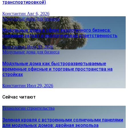
транспортировкой)
Константин
Авг 6, 2026
Модульные дома для бизнеса
Модульные дома в сфере экологичного бизнеса:
снижение затрат и экологическая ответственность
Константин
Июл 30, 2026
Модульные дома для бизнеса
Модульные дома как быстроразвертываемые
временные офисные и торговые пространства на
стройках
Константин
Июл 29, 2026
Сейчас читают
Технологии строительства
Зеленая кровля с встроенными солнечными панелями
для модульных домов: двойная экопольза