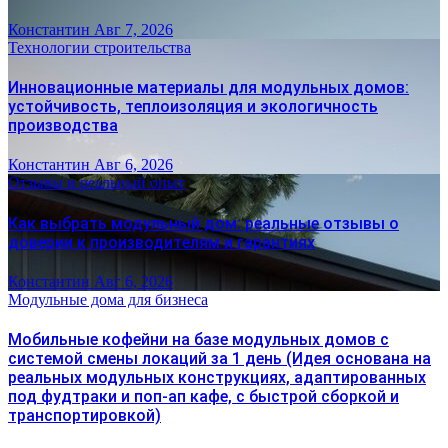
Константин
Авг 7, 2026
Технологии строительства
Инновационные материалы для модульных домов:
устойчивость, теплоизоляция и экологичность
производства
Константин
Авг 6, 2026
Отзывы и реальный опыт
Как выбрать модульный дом: реальные отзывы о
доверии к производителям и гарантиях
Константин
Авг 6, 2026
Модульные дома для бизнеса
Мобильные кофейни на базе модульных домов с
системой смены локаций за 1 день (Идея основана на
реальных модульных конструкциях, адаптированных
под фудтраки и поп-ап кафе, с быстрой сборкой и
транспортировкой)