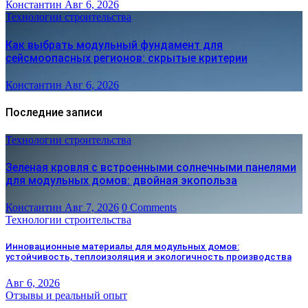
Константин
Авг 6, 2026
Технологии строительства
Как выбрать модульный фундамент для
сейсмоопасных регионов: скрытые критерии
Константин
Авг 6, 2026
Последние записи
Технологии строительства
Зеленая кровля с встроенными солнечными панелями
для модульных домов: двойная экопольза
Константин
Авг 7, 2026
0 Comments
Технологии строительства
Инновационные материалы для модульных домов:
устойчивость, теплоизоляция и экологичность производства
Авг 6, 2026
Отзывы и реальный опыт