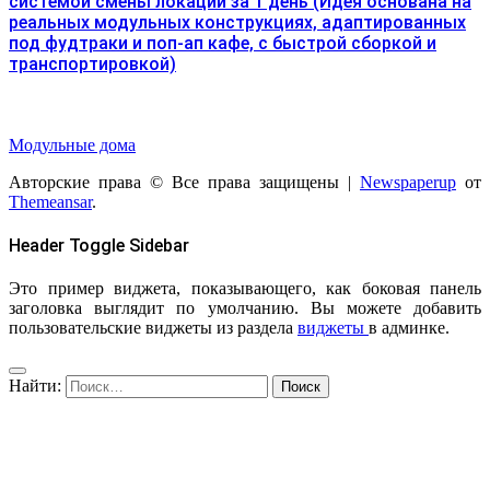
системой смены локаций за 1 день (Идея основана на
реальных модульных конструкциях, адаптированных
под фудтраки и поп-ап кафе, с быстрой сборкой и
транспортировкой)
Модульные дома
Авторские права © Все права защищены
|
Newspaperup
от
Themeansar
.
Header Toggle Sidebar
Это пример виджета, показывающего, как боковая панель
заголовка выглядит по умолчанию. Вы можете добавить
пользовательские виджеты из раздела
виджеты
в админке.
Найти: