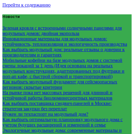
Перейти к содержанию
Новости
Зеленая кровля с встроенными солнечными панелями для
модульных домов: двойная экопольза
Инновационные материалы для модульных домов:
устойчивость, теплоизоляция и экологичность производства
Как выбрать модульный дом: реальные отзывы о доверии к
производителям и гарантиях
Мобильные кофейни на базе модульных домов с системой
смены локаций за 1 день (Идея основана на реальных
модульных конструкциях, адаптированных под фудтраки и
поп-ап кафе, с быстрой сборкой и транспортировкой)
Как выбрать модульный фундамент для сейсмоопасных
регионов: скрытые критерии
На рынке пока нет массовых решений для длинной и
устойчивой работы биолюминесцентных материалов
Как выбрать поставщика сэндвич-панелей в Москве:
стратегия закупки без переплат
Нужен ли техпаспорт на модульный дом?
Как выбрать оптимальную планировку модульного дома с
учетом будущих расширений и изменений в семье
Экологичные модульные дома: современные материалы и