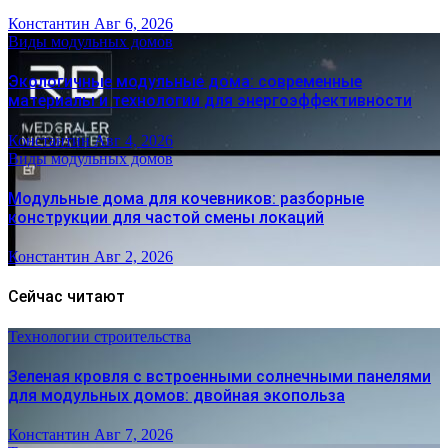
Константин
Авг 6, 2026
Виды модульных домов
Экологичные модульные дома: современные
материалы и технологии для энергоэффективности
Константин
Авг 4, 2026
Виды модульных домов
Модульные дома для кочевников: разборные
конструкции для частой смены локаций
Константин
Авг 2, 2026
Сейчас читают
Технологии строительства
Зеленая кровля с встроенными солнечными панелями
для модульных домов: двойная экопольза
Константин
Авг 7, 2026