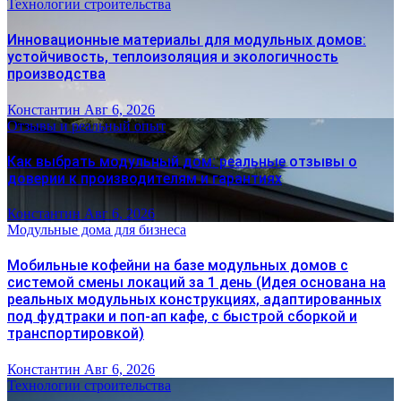
Технологии строительства
Инновационные материалы для модульных домов:
устойчивость, теплоизоляция и экологичность
производства
Константин
Авг 6, 2026
Отзывы и реальный опыт
Как выбрать модульный дом: реальные отзывы о
доверии к производителям и гарантиях
Константин
Авг 6, 2026
Модульные дома для бизнеса
Мобильные кофейни на базе модульных домов с
системой смены локаций за 1 день (Идея основана на
реальных модульных конструкциях, адаптированных
под фудтраки и поп-ап кафе, с быстрой сборкой и
транспортировкой)
Константин
Авг 6, 2026
Технологии строительства