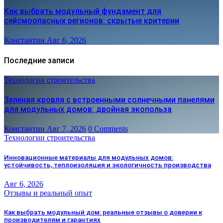
Как выбрать модульный фундамент для
сейсмоопасных регионов: скрытые критерии
Константин
Авг 6, 2026
Последние записи
Технологии строительства
Зеленая кровля с встроенными солнечными панелями
для модульных домов: двойная экопольза
Константин
Авг 7, 2026
0 Comments
Технологии строительства
Инновационные материалы для модульных домов:
устойчивость, теплоизоляция и экологичность производства
Авг 6, 2026
Отзывы и реальный опыт
Как выбрать модульный дом: реальные отзывы о доверии к
производителям и гарантиях