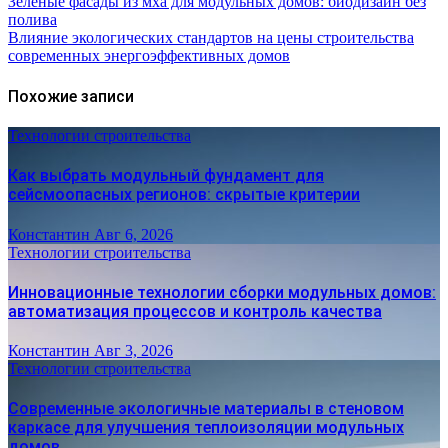
Зеленые фасады из мха для модульных домов: биодизайн без
полива
Влияние экологических стандартов на цены строительства
современных энергоэффективных домов
Похожие записи
Технологии строительства
Как выбрать модульный фундамент для
сейсмоопасных регионов: скрытые критерии
Константин
Авг 6, 2026
Технологии строительства
Инновационные технологии сборки модульных домов:
автоматизация процессов и контроль качества
Константин
Авг 3, 2026
Технологии строительства
Современные экологичные материалы в стеновом
каркасе для улучшения теплоизоляции модульных
домов