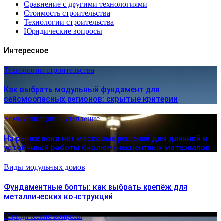
Сравнение с другими технологиями
Стоимость строительства
Технологии строительства
Юридические вопросы
Интересное
Технологии строительства
Как выбрать модульный фундамент для
сейсмоопасных регионов: скрытые критерии
Коммуникации и утепление
На рынке пока нет массовых решений для длинной и
устойчивой работы биолюминесцентных материалов
Виды модульных домов
Фундаментные болты: как выбрать крепёж для
металлических конструкций
Юридические вопросы