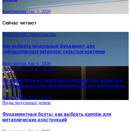
Константин
Авг 3, 2026
Сейчас читают
Технологии строительства
Как выбрать модульный фундамент для
сейсмоопасных регионов: скрытые критерии
Константин
Авг 6, 2026
Коммуникации и утепление
На рынке пока нет массовых решений для длинной и
устойчивой работы биолюминесцентных материалов
Константин
Авг 6, 2026
Виды модульных домов
Фундаментные болты: как выбрать крепёж для
металлических конструкций