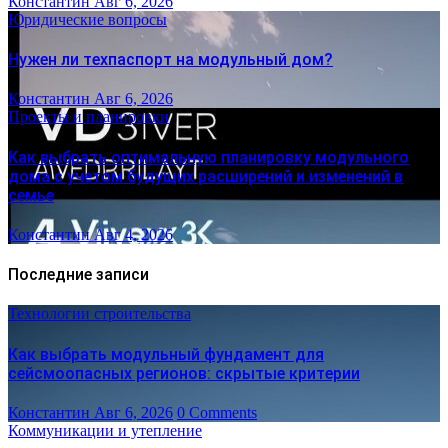
Константин
Авг 6, 2026
Юридические вопросы
Нужен ли техпаспорт на модульный дом?
Константин
Авг 6, 2026
Проекты и планировки
Как выбрать оптимальную планировку модульного
дома с учетом будущих расширений и изменений в
семье
Константин
Авг 4, 2026
Последние записи
Технологии строительства
Как выбрать модульный фундамент для
сейсмоопасных регионов: скрытые критерии
Константин
Авг 6, 2026
0 Comments
Коммуникации и утепление