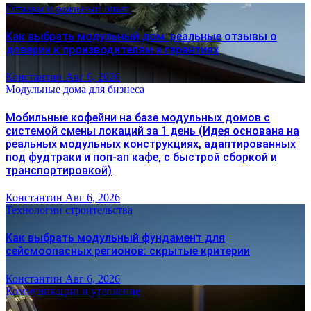
Отзывы и реальный опыт
Как выбрать модульный дом: реальные отзывы о
доверии к производителям и гарантиях
Константин
Авг 6, 2026
Модульные дома для бизнеса
Мобильные кофейни на базе модульных домов с
системой смены локаций за 1 день (Идея основана на
реальных модульных конструкциях, адаптированных
под фудтраки и поп-ап кафе, с быстрой сборкой и
транспортировкой)
Константин
Авг 6, 2026
Технологии строительства
Как выбрать модульный фундамент для
сейсмоопасных регионов: скрытые критерии
Константин
Авг 6, 2026
Коммуникации и утепление