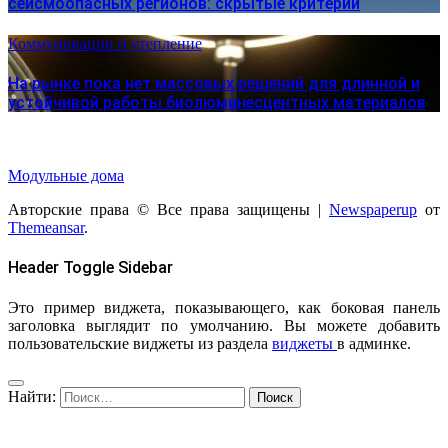
сейсмоопасных регионов: скрытые критерии
Коммуникации и утепление
На рынке пока нет массовых решений для длинной и
устойчивой работы биолюминесцентных материалов
Модульные дома
Авторские права © Все права защищены
|
Newspaperup
от
Themeansar
.
Header Toggle Sidebar
Это пример виджета, показывающего, как боковая панель
заголовка выглядит по умолчанию. Вы можете добавить
пользовательские виджеты из раздела
виджеты
в админке.
Найти: