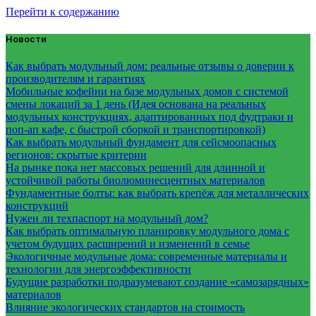
Перейти к содержанию
Новости
Как выбрать модульный дом: реальные отзывы о доверии к
производителям и гарантиях
Мобильные кофейни на базе модульных домов с системой
смены локаций за 1 день (Идея основана на реальных
модульных конструкциях, адаптированных под фудтраки и
поп-ап кафе, с быстрой сборкой и транспортировкой)
Как выбрать модульный фундамент для сейсмоопасных
регионов: скрытые критерии
На рынке пока нет массовых решений для длинной и
устойчивой работы биолюминесцентных материалов
Фундаментные болты: как выбрать крепёж для металлических
конструкций
Нужен ли техпаспорт на модульный дом?
Как выбрать оптимальную планировку модульного дома с
учетом будущих расширений и изменений в семье
Экологичные модульные дома: современные материалы и
технологии для энергоэффективности
Будущие разработки подразумевают создание «самозарядных»
материалов
Влияние экологических стандартов на стоимость