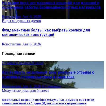
На рынке пока нет массовых решений для длинной и
устойчивой работы биолюминесцентных материалов
Константин
Авг 6, 2026
Виды модульных домов
Фундаментные болты: как выбрать крепёж для
металлических конструкций
Константин
Авг 6, 2026
Последние записи
Отзывы и реальный опыт
Как выбрать модульный дом: реальные отзывы о
доверии к производителям и гарантиях
Константин
Авг 6, 2026
0 Comments
Модульные дома для бизнеса
Мобильные кофейни на базе модульных домов с системой
смены локаций за 1 день (Идея основана на реальных