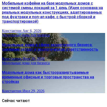
Мобильные кофейни на базе модульных домов с
системой смены локаций за 1 день (Идея основана на
реальных модульных конструкциях, адаптированных
под фудтраки и поп-ап кафе, с быстрой сборкой и
транспортировкой)
Константин
Авг 6, 2026
Модульные дома для бизнеса
Модульные дома в сфере экологичного бизнеса:
снижение затрат и экологическая ответственность
Константин
Июл 30, 2026
Модульные дома для бизнеса
Модульные дома как быстроразвертываемые
временные офисные и торговые пространства на
стройках
Константин
Июл 29, 2026
Сейчас читают