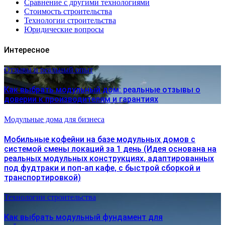
Сравнение с другими технологиями
Стоимость строительства
Технологии строительства
Юридические вопросы
Интересное
Отзывы и реальный опыт
Как выбрать модульный дом: реальные отзывы о
доверии к производителям и гарантиях
Модульные дома для бизнеса
Мобильные кофейни на базе модульных домов с
системой смены локаций за 1 день (Идея основана на
реальных модульных конструкциях, адаптированных
под фудтраки и поп-ап кафе, с быстрой сборкой и
транспортировкой)
Технологии строительства
Как выбрать модульный фундамент для