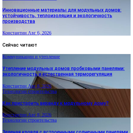
Инновационные материалы для модульных домов:
устойчивость, теплоизоляция и экологичность
производства
Константин
Авг 6, 2026
Сейчас читают
Коммуникации и утепление
Утепление модульных домов пробковыми панелями:
экологичность и естественная терморегуляция
Константин
Авг 8, 2026
Технологии строительства
Как пристроить веранду к модульному дому?
Константин
Авг 8, 2026
Технологии строительства
Зеленая кровля с встроенными солнечными панелями