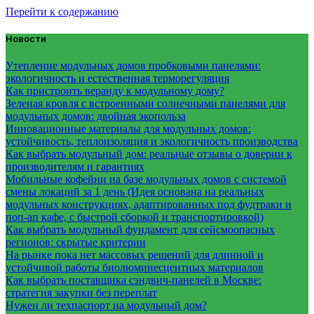
Перейти к содержанию
Новости
Утепление модульных домов пробковыми панелями:
экологичность и естественная терморегуляция
Как пристроить веранду к модульному дому?
Зеленая кровля с встроенными солнечными панелями для
модульных домов: двойная экопольза
Инновационные материалы для модульных домов:
устойчивость, теплоизоляция и экологичность производства
Как выбрать модульный дом: реальные отзывы о доверии к
производителям и гарантиях
Мобильные кофейни на базе модульных домов с системой
смены локаций за 1 день (Идея основана на реальных
модульных конструкциях, адаптированных под фудтраки и
поп-ап кафе, с быстрой сборкой и транспортировкой)
Как выбрать модульный фундамент для сейсмоопасных
регионов: скрытые критерии
На рынке пока нет массовых решений для длинной и
устойчивой работы биолюминесцентных материалов
Как выбрать поставщика сэндвич-панелей в Москве:
стратегия закупки без переплат
Нужен ли техпаспорт на модульный дом?