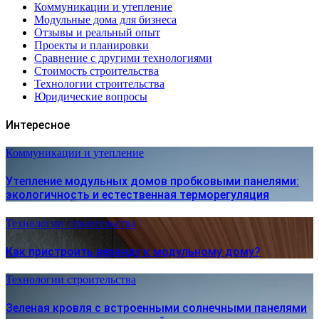
Коммуникации и утепление
Модульные дома для бизнеса
Отзывы и реальный опыт
Проекты и планировки
Сравнение с другими технологиями
Стоимость строительства
Технологии строительства
Юридические вопросы
Интересное
Коммуникации и утепление
Утепление модульных домов пробковыми панелями:
экологичность и естественная терморегуляция
Технологии строительства
Как пристроить веранду к модульному дому?
Технологии строительства
Зеленая кровля с встроенными солнечными панелями