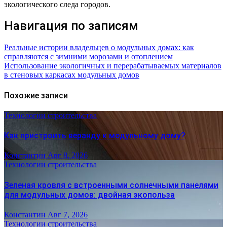
экологического следа городов.
Навигация по записям
Реальные истории владельцев о модульных домах: как
справляются с зимними морозами и отоплением
Использование экологичных и перерабатываемых материалов
в стеновых каркасах модульных домов
Похожие записи
Технологии строительства
Как пристроить веранду к модульному дому?
Константин
Авг 8, 2026
Технологии строительства
Зеленая кровля с встроенными солнечными панелями
для модульных домов: двойная экопольза
Константин
Авг 7, 2026
Технологии строительства