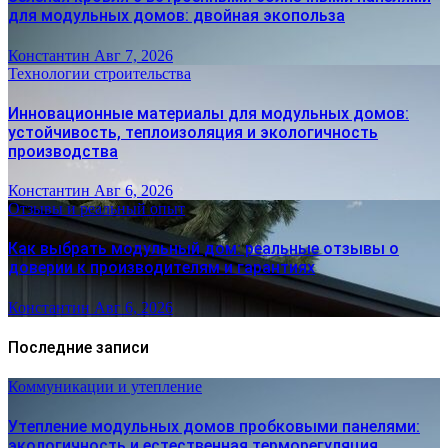
для модульных домов: двойная экопольза
Константин
Авг 7, 2026
Технологии строительства
Инновационные материалы для модульных домов:
устойчивость, теплоизоляция и экологичность
производства
Константин
Авг 6, 2026
Отзывы и реальный опыт
Как выбрать модульный дом: реальные отзывы о
доверии к производителям и гарантиях
Константин
Авг 6, 2026
Последние записи
Коммуникации и утепление
Утепление модульных домов пробковыми панелями:
экологичность и естественная терморегуляция