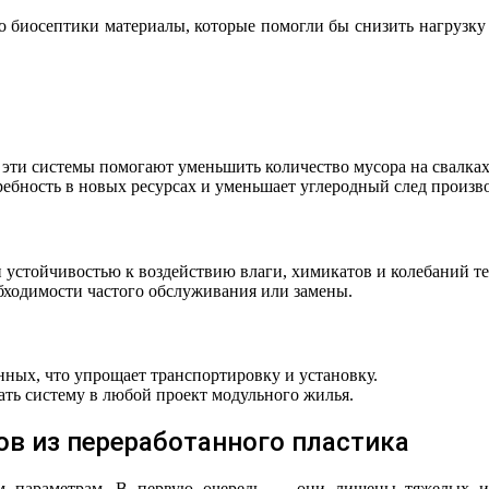
 биосептики материалы, которые помогли бы снизить нагрузку
 эти системы помогают уменьшить количество мусора на свалках
ебность в новых ресурсах и уменьшает углеродный след произво
 устойчивостью к воздействию влаги, химикатов и колебаний т
бходимости частого обслуживания или замены.
ных, что упрощает транспортировку и установку.
ать систему в любой проект модульного жилья.
в из переработанного пластика
м параметрам. В первую очередь — они лишены тяжелых и т