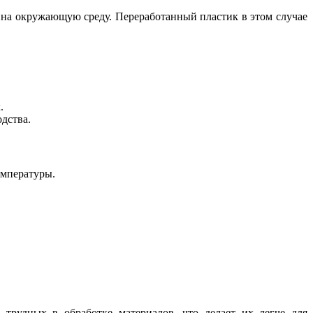
 на окружающую среду. Переработанный пластик в этом случае
.
дства.
емпературы.
рудных в обработке материалов, что делает их легче для