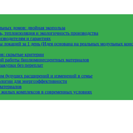
ьных домов: двойная экопольза
, теплоизоляция и экологичность производства
изводителям и гарантиях
 локаций за 1 день (Идея основана на реальных модульных конс
ов: скрытые критерии
вой работы биолюминесцентных материалов
закупки без переплат
ом будущих расширений и изменений в семье
ологии для энергоэффективности
материалов
а жилых комплексов в современных условиях