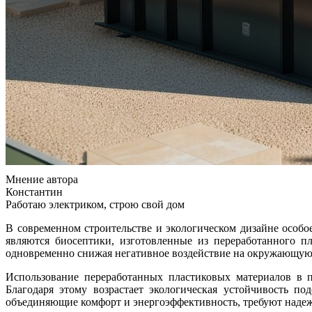
Мнение автора
Константин
Работаю электриком, строю свой дом
В современном строительстве и экологическом дизайне особ
являются биосептики, изготовленные из переработанного п
одновременно снижая негативное воздействие на окружающую 
Использование переработанных пластиковых материалов в производстве биосептиков способствует уменьшению объема отходов и уменьшает необходимость добычи новых ресурсов.
Благодаря этому возрастает экологическая устойчивость п
объединяющие комфорт и энергоэффективность, требуют надеж