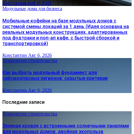
Константин
Авг 6, 2026
Модульные дома для бизнеса
Мобильные кофейни на базе модульных домов с
системой смены локаций за 1 день (Идея основана на
реальных модульных конструкциях, адаптированных
под фудтраки и поп-ап кафе, с быстрой сборкой и
транспортировкой)
Константин
Авг 6, 2026
Технологии строительства
Как выбрать модульный фундамент для
сейсмоопасных регионов: скрытые критерии
Константин
Авг 6, 2026
Последние записи
Технологии строительства
Зеленая кровля с встроенными солнечными панелями
для модульных домов: двойная экопольза