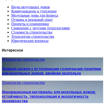
Виды модульных домов
Коммуникации и утепление
Модульные дома для бизнеса
Отзывы и реальный опыт
Проекты и планировки
Сравнение с другими технологиями
Стоимость строительства
Технологии строительства
Юридические вопросы
Интересное
Технологии строительства
Зеленая кровля с встроенными солнечными панелями
для модульных домов: двойная экопольза
Технологии строительства
Инновационные материалы для модульных домов:
устойчивость, теплоизоляция и экологичность
производства