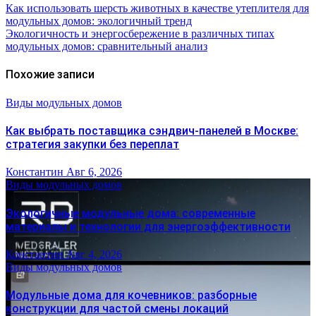
Как использовать шерсть животных в качестве утеплителя для
модульных домов: экологичный тренд
Экологичность и энергосбережение в различных типах
модульных домов: сравнительный анализ
Похожие записи
Виды модульных домов
Как выбрать поставщика сэндвич-панелей в Москве:
стратегия закупки без переплат
Константин
Авг 6, 2026
Виды модульных домов
Экологичные модульные дома: современные
материалы и технологии для энергоэффективности
Константин
Авг 4, 2026
Виды модульных домов
Модульные дома для кочевников: разборные
конструкции для частой смены локаций