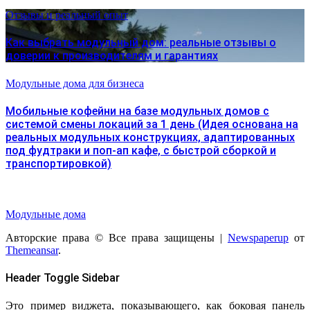
Отзывы и реальный опыт
Как выбрать модульный дом: реальные отзывы о
доверии к производителям и гарантиях
Модульные дома для бизнеса
Мобильные кофейни на базе модульных домов с
системой смены локаций за 1 день (Идея основана на
реальных модульных конструкциях, адаптированных
под фудтраки и поп-ап кафе, с быстрой сборкой и
транспортировкой)
Модульные дома
Авторские права © Все права защищены
|
Newspaperup
от
Themeansar
.
Header Toggle Sidebar
Это пример виджета, показывающего, как боковая панель