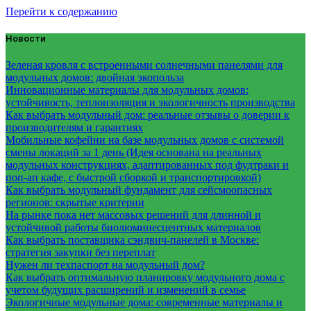
Перейти к содержанию
Новости
Зеленая кровля с встроенными солнечными панелями для
модульных домов: двойная экопольза
Инновационные материалы для модульных домов:
устойчивость, теплоизоляция и экологичность производства
Как выбрать модульный дом: реальные отзывы о доверии к
производителям и гарантиях
Мобильные кофейни на базе модульных домов с системой
смены локаций за 1 день (Идея основана на реальных
модульных конструкциях, адаптированных под фудтраки и
поп-ап кафе, с быстрой сборкой и транспортировкой)
Как выбрать модульный фундамент для сейсмоопасных
регионов: скрытые критерии
На рынке пока нет массовых решений для длинной и
устойчивой работы биолюминесцентных материалов
Как выбрать поставщика сэндвич-панелей в Москве:
стратегия закупки без переплат
Нужен ли техпаспорт на модульный дом?
Как выбрать оптимальную планировку модульного дома с
учетом будущих расширений и изменений в семье
Экологичные модульные дома: современные материалы и