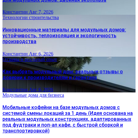
Константин
Авг 7, 2026
Технологии строительства
Инновационные материалы для модульных домов:
устойчивость, теплоизоляция и экологичность
производства
Константин
Авг 6, 2026
Отзывы и реальный опыт
Как выбрать модульный дом: реальные отзывы о
доверии к производителям и гарантиях
Константин
Авг 6, 2026
Модульные дома для бизнеса
Мобильные кофейни на базе модульных домов с
системой смены локаций за 1 день (Идея основана на
реальных модульных конструкциях, адаптированных
под фудтраки и поп-ап кафе, с быстрой сборкой и
транспортировкой)