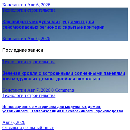
Константин
Авг 6, 2026
Технологии строительства
Как выбрать модульный фундамент для
сейсмоопасных регионов: скрытые критерии
Константин
Авг 6, 2026
Последние записи
Технологии строительства
Зеленая кровля с встроенными солнечными панелями
для модульных домов: двойная экопольза
Константин
Авг 7, 2026
0 Comments
Технологии строительства
Инновационные материалы для модульных домов:
устойчивость, теплоизоляция и экологичность производства
Авг 6, 2026
Отзывы и реальный опыт