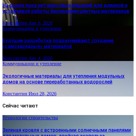
На рынке пока нет массовых решений для длинной и
устойчивой работы биолюминесцентных материалов
Константин
Авг 6, 2026
Коммуникации и утепление
Будущие разработки подразумевают создание
«самозарядных» материалов
Константин
Авг 4, 2026
Коммуникации и утепление
Экологичные материалы для утепления модульных
домов на основе переработанных водорослей
Константин
Июл 28, 2026
Сейчас читают
Технологии строительства
Зеленая кровля с встроенными солнечными панелями
для модульных домов: двойная экопольза