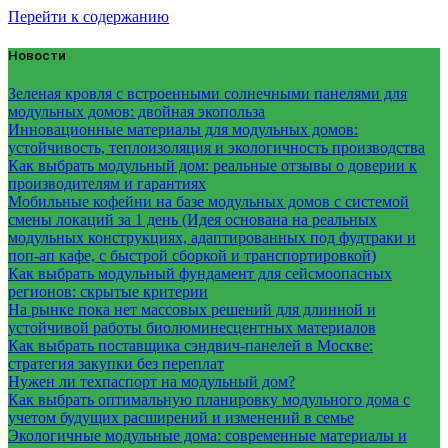
Перейти к содержанию
Новости
Зеленая кровля с встроенными солнечными панелями для
модульных домов: двойная экопольза
Инновационные материалы для модульных домов:
устойчивость, теплоизоляция и экологичность производства
Как выбрать модульный дом: реальные отзывы о доверии к
производителям и гарантиях
Мобильные кофейни на базе модульных домов с системой
смены локаций за 1 день (Идея основана на реальных
модульных конструкциях, адаптированных под фудтраки и
поп-ап кафе, с быстрой сборкой и транспортировкой)
Как выбрать модульный фундамент для сейсмоопасных
регионов: скрытые критерии
На рынке пока нет массовых решений для длинной и
устойчивой работы биолюминесцентных материалов
Как выбрать поставщика сэндвич-панелей в Москве:
стратегия закупки без переплат
Нужен ли техпаспорт на модульный дом?
Как выбрать оптимальную планировку модульного дома с
учетом будущих расширений и изменений в семье
Экологичные модульные дома: современные материалы и