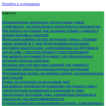
Перейти к содержанию
Новости
Инновационные материалы для модульных домов:
устойчивость, теплоизоляция и экологичность производства
Как выбрать модульный дом: реальные отзывы о доверии к
производителям и гарантиях
Мобильные кофейни на базе модульных домов с системой
смены локаций за 1 день (Идея основана на реальных
модульных конструкциях, адаптированных под фудтраки и
поп-ап кафе, с быстрой сборкой и транспортировкой)
Как выбрать модульный фундамент для сейсмоопасных
регионов: скрытые критерии
На рынке пока нет массовых решений для длинной и
устойчивой работы биолюминесцентных материалов
Фундаментные болты: как выбрать крепёж для металлических
конструкций
Нужен ли техпаспорт на модульный дом?
Как выбрать оптимальную планировку модульного дома с
учетом будущих расширений и изменений в семье
Экологичные модульные дома: современные материалы и
технологии для энергоэффективности
Будущие разработки подразумевают создание «самозарядных»