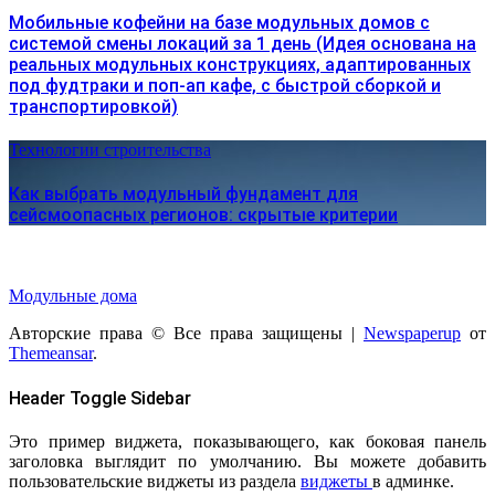
Мобильные кофейни на базе модульных домов с
системой смены локаций за 1 день (Идея основана на
реальных модульных конструкциях, адаптированных
под фудтраки и поп-ап кафе, с быстрой сборкой и
транспортировкой)
Технологии строительства
Как выбрать модульный фундамент для
сейсмоопасных регионов: скрытые критерии
Модульные дома
Авторские права © Все права защищены
|
Newspaperup
от
Themeansar
.
Header Toggle Sidebar
Это пример виджета, показывающего, как боковая панель
заголовка выглядит по умолчанию. Вы можете добавить
пользовательские виджеты из раздела
виджеты
в админке.