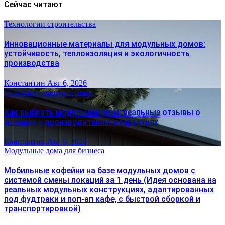
Сейчас читают
Технологии строительства
Инновационные материалы для модульных домов:
устойчивость, теплоизоляция и экологичность
производства
Константин
Авг 6, 2026
Отзывы и реальный опыт
Как выбрать модульный дом: реальные отзывы о
доверии к производителям и гарантиях
Константин
Авг 6, 2026
Модульные дома для бизнеса
Мобильные кофейни на базе модульных домов с
системой смены локаций за 1 день (Идея основана на
реальных модульных конструкциях, адаптированных
под фудтраки и поп-ап кафе, с быстрой сборкой и
транспортировкой)