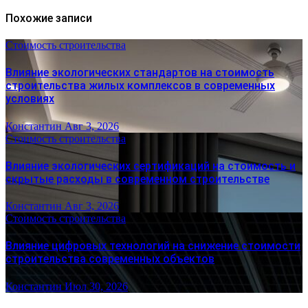
Похожие записи
Стоимость строительства
Влияние экологических стандартов на стоимость
строительства жилых комплексов в современных
условиях
Константин
Авг 3, 2026
Стоимость строительства
Влияние экологических сертификаций на стоимость и
скрытые расходы в современном строительстве
Константин
Авг 3, 2026
Стоимость строительства
Влияние цифровых технологий на снижение стоимости
строительства современных объектов
Константин
Июл 30, 2026