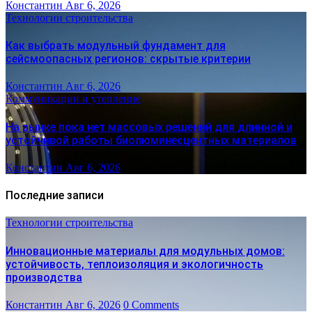
Константин
Авг 6, 2026
Технологии строительства
Как выбрать модульный фундамент для
сейсмоопасных регионов: скрытые критерии
Константин
Авг 6, 2026
Коммуникации и утепление
На рынке пока нет массовых решений для длинной и
устойчивой работы биолюминесцентных материалов
Константин
Авг 6, 2026
Последние записи
Технологии строительства
Инновационные материалы для модульных домов:
устойчивость, теплоизоляция и экологичность
производства
Константин
Авг 6, 2026
0 Comments